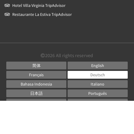
Hotel Villa Virginia TripAdvisor
Restaurante La Estiva TripAdvisor
2026
All rights reserved
简体
English
Français
Deutsch
Bahasa Indonesia
Italiano
日本語
Português
Русский
Español
ไทย
Powered by
Canvas