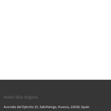
Hotel Villa Virginia
Avenida del Ejército 25, Sabiñánigo, Huesca, 22600, Spain