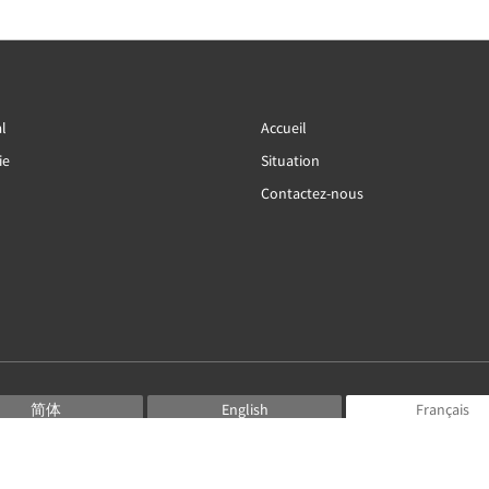
l
Accueil
ie
Situation
Contactez-nous
简体
English
Français
Deutsch
Bahasa Indonesia
Italiano
日本語
Português
Русский