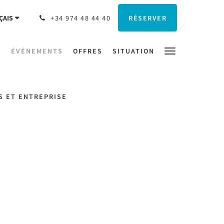
RÉSERVER
ÇAIS
+34 974 48 44 40
S
ÉVÉNEMENTS
OFFRES
SITUATION
S ET ENTREPRISE