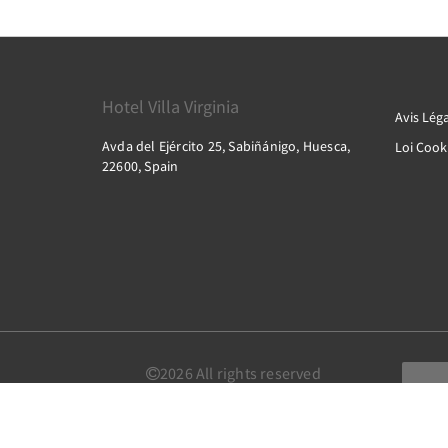
Hotel Villa Virginia
Avis Léga
Avda del Ejército 25, Sabiñánigo, Huesca,
Loi Cook
22600, Spain
2026
All rights reserved