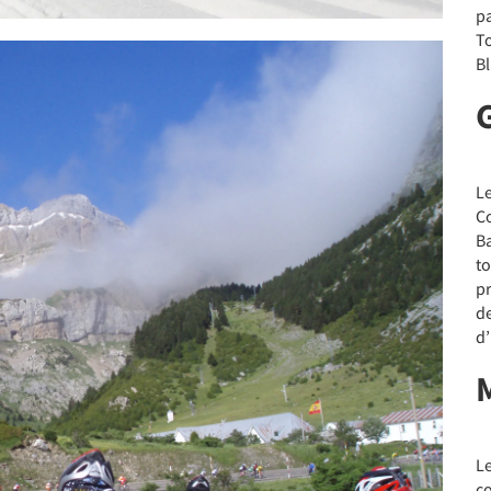
p
To
Bl
Le
C
Ba
t
p
de
d’
L
co