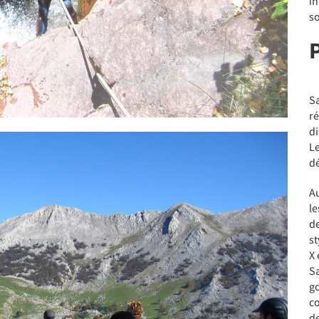
in
s
Sa
ré
d
Le
d
Au
le
de
st
X 
Sa
g
co
d