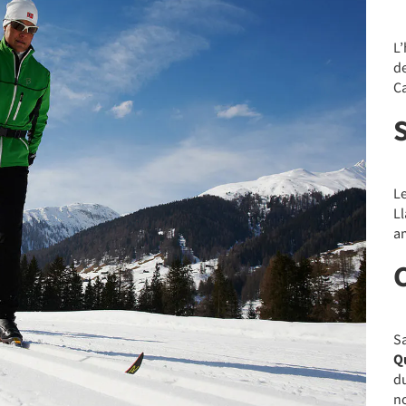
L’
de
C
Le
Ll
a
S
Q
du
n