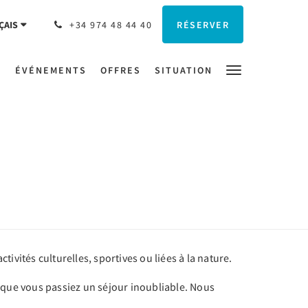
RÉSERVER
ÇAIS
+34 974 48 44 40
S
ÉVÉNEMENTS
OFFRES
SITUATION
tivités culturelles, sportives ou liées à la nature.
in que vous passiez un séjour inoubliable. Nous