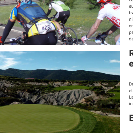
eu
tr
n
en
p
d
D
et
La
in