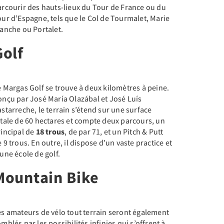
arcourir des hauts-lieux du Tour de France ou du
ur d’Espagne, tels que le Col de Tourmalet, Marie
anche ou Portalet.
Golf
 Margas Golf se trouve à deux kilomètres à peine.
onçu par José María Olazábal et José Luís
starreche, le terrain s’étend sur une surface
otale de 60 hectares et compte deux parcours, un
rincipal de
18 trous
, de par 71, et un Pitch & Putt
 9 trous. En outre, il dispose d’un vaste practice et
une école de golf.
Mountain Bike
es amateurs de vélo tout terrain seront également
mblés par les possibilités infinies qui s’offrent à