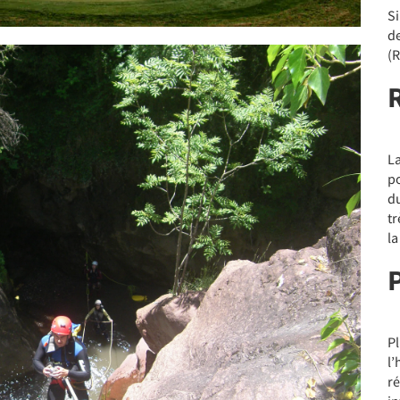
Si
de
(
L
po
d
tr
la
Pl
l
ré