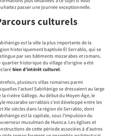
formations plus détaillées à ce sujet si vous
ouhaitez passer une journée exceptionnelle.
Parcours culturels
biñánigo est la ville la plus importante de la
gion historiquement baptisée El Serrablo, qui se
istingue par ses bâtiments mozarabes et romans.
 quartier historique du village d’origine a été
éclaré
bien d’intérêt culturel
.
trefois, plusieurs villas romaines parmi
squelles l’actuel Sabiñánigo se dressaient au large
 la rivière Gállego. Au début du Moyen-Âge, le
yle mozarabe serrablais s’est développé entre les
et XIe siècles dans la région de Serrablo, dont
biñánigo est la capitale, sous l’impulsion du
ouverneur musulman de Huesca. Les églises et
nstructions de cette période associées à d’autres
e style roman forment un ensemble architectural