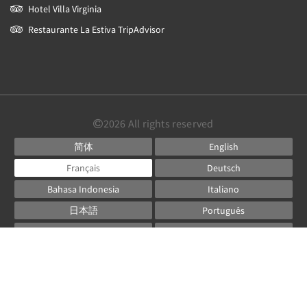
Hotel Villa Virginia
Restaurante La Estiva TripAdvisor
2026
All rights reserved
简体
English
Français
Deutsch
Bahasa Indonesia
Italiano
日本語
Português
Русский
Español
ไทย
Powered by
Canvas